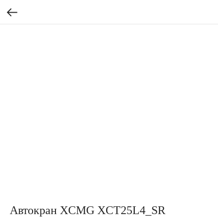
Автокран XCMG XCT25L4_SR