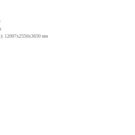
т
л
): 12097x2550x3650 мм