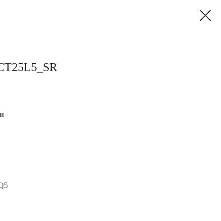
CT25L5_SR
и
.Q5