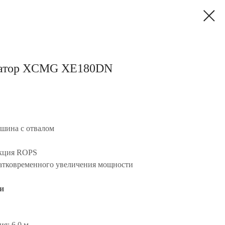
ватор XCMG XE180DN
ашина с отвалом
укция ROPS
атковременного увеличения мощности
и
я: 6,0 м