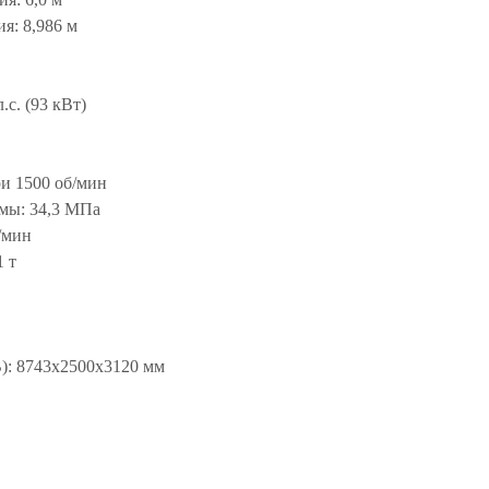
я: 8,986 м
.с. (93 кВт)
и 1500 об/мин
емы: 34,3 МПа
/мин
1 т
): 8743x2500x3120 мм