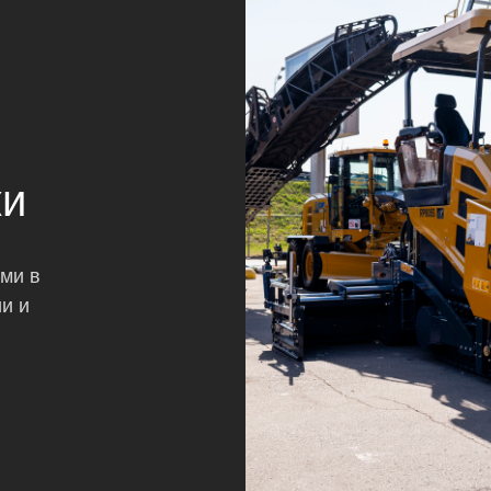
ки
ами в
и и