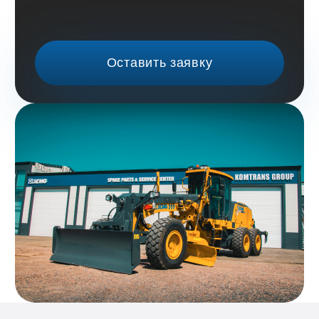
+7 (923) 771-00-24
Красноярск
ул. Караульная, д. 31, оф. 404
Омск
ул. Конева, д. 55а, оф. 4
+7 (933) 999-02-00
info@helioskrsk.ru