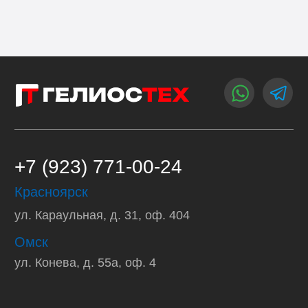
Заказать звонок
Меню
Каталог
Сертификаты
Отгрузки
Лизинг
Всегда на связи, даже если наступит
конец света.
ООО «ГЕЛИОС»
ИНН 2466294568
КПП 246601001