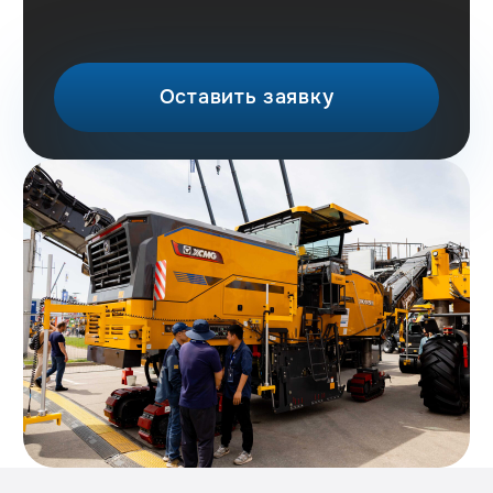
+7 (923) 771-00-24
Красноярск
ул. Караульная, д. 31, оф. 404
Омск
ул. Конева, д. 55а, оф. 4
+7 (933) 999-02-00
info@helioskrsk.ru