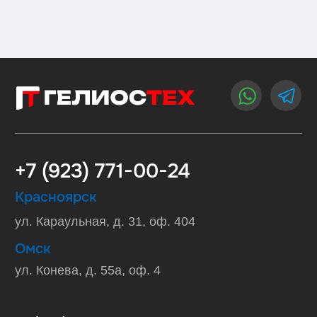
Заказать звонок
Меню
Каталог
Сертификаты
Отгрузки
Лизинг
Всегда на связи, даже если наступит
конец света.
ООО «ГЕЛИОС»
ИНН 2466294568
КПП 246601001